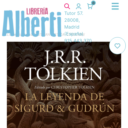
0
Tutor 57.
28008,
Madrid
(España)
Libros
/
Narrativa
/
8. LIT.FANTASTICA-C.FICCION
/
915 443 370