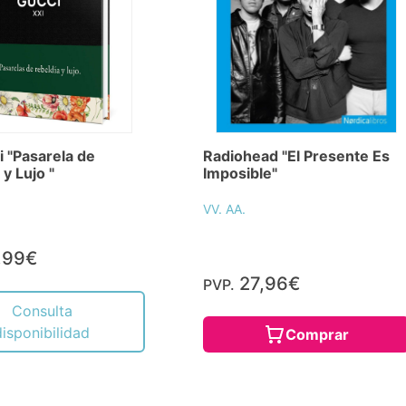
Radiohead "El Presente Es
i "Pasarela de
Imposible"
y Lujo "
VV. AA.
,99€
27,96€
PVP.
Consulta
disponibilidad
Comprar