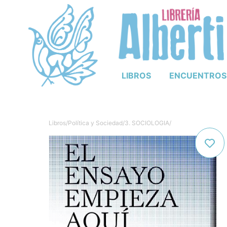
LIBROS
ENCUENTROS
Libros
/
Política y Sociedad
/
3. SOCIOLOGIA
/