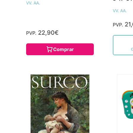
VV. AA.
VV. AA.
21
PVP.
22,90€
PVP.
Comprar