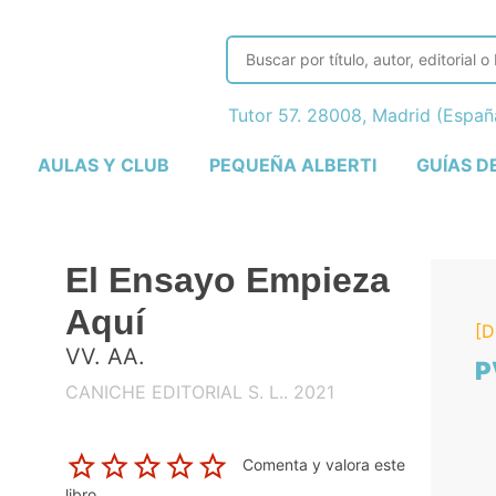
Tutor 57. 28008, Madrid (Espa
AULAS Y CLUB
PEQUEÑA ALBERTI
GUÍAS D
El Ensayo Empieza
Aquí
[D
VV. AA.
P
CANICHE EDITORIAL S. L.. 2021
Comenta y valora este
libro