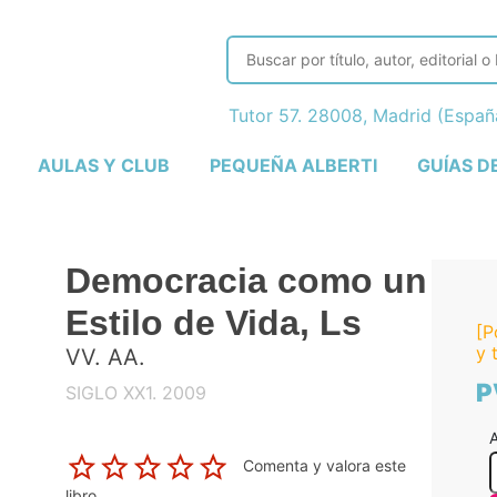
Tutor 57. 28008, Madrid (Espa
AULAS Y CLUB
PEQUEÑA ALBERTI
GUÍAS D
Democracia como un
Estilo de Vida, Ls
[P
y 
VV. AA.
P
SIGLO XX1. 2009
A
Comenta y valora este
libro