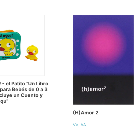
 - el Patito "Un Libro
para Bebés de 0 a 3
cluye un Cuento y
qu"
(H)Amor 2
VV. AA.