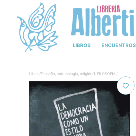
LIBROS
ENCUENTROS
Libros
/
Filosófía, antropología, religión
/
1. FILOSOFIA.
/