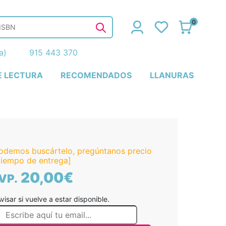
0
ña)
915 443 370
E LECTURA
RECOMENDADOS
LLANURAS
odemos buscártelo, pregúntanos precio
tiempo de entrega]
20,00€
VP.
visar si vuelve a estar disponible.