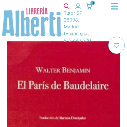
0
Tutor 57.
28008,
Madrid
(España)
Libros
/
Filosófía, antropología, religión
/
1. FILOSOFIA.
/
915 443 370