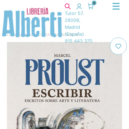
0
Tutor 57.
28008,
Madrid
(España)
Libros
/
Narrativa
/
8. LITERATURA FRANCESA
/
915 443 370