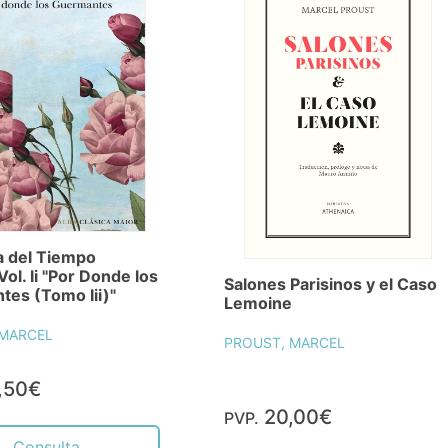
a del Tiempo
ol. Ii "Por Donde los
Salones Parisinos y el Caso
es (Tomo Iii)"
Lemoine
 MARCEL
PROUST, MARCEL
,50€
20,00€
PVP.
Consulta