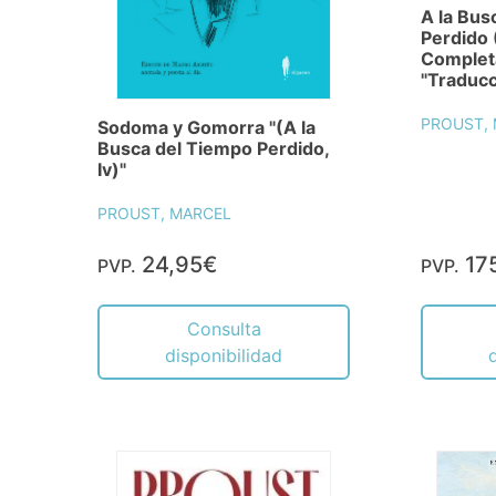
A la Bus
Perdido
Complet
"Traduc
PROUST,
Sodoma y Gomorra "(A la
Busca del Tiempo Perdido,
Iv)"
PROUST, MARCEL
24,95€
17
PVP.
PVP.
Consulta
disponibilidad