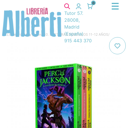
0
Tutor 57.
28008,
Madrid
(España)
Libros
/
Infantil y juvenil
/
10. LECTURAS DESDE LOS 11-12 AÑOS
/
915 443 370