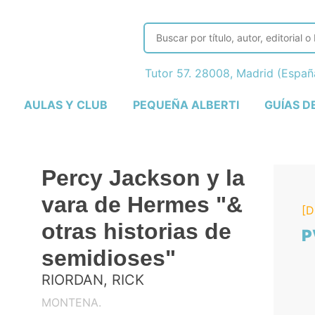
Tutor 57. 28008, Madrid (Espa
AULAS Y CLUB
PEQUEÑA ALBERTI
GUÍAS D
Percy Jackson y la
vara de Hermes "&
[D
otras historias de
P
semidioses"
RIORDAN, RICK
MONTENA.