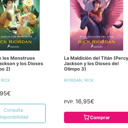
e los Monstruos
La Maldición del Titán (Perc
ackson y los Dioses
Jackson y los Dioses del
po 2)
Olimpo 3)
 RICK
RIORDAN, RICK
,95€
16,95€
PVP.
Consulta
disponibilidad
Comprar