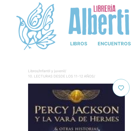
LIBROS
ENCUENTROS
Libros
/
Infantil y juvenil
/
10. LECTURAS DESDE LOS 11-12 AÑOS
/