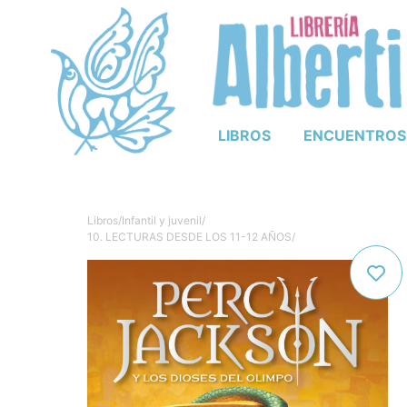
LIBROS
ENCUENTROS
Libros
/
Infantil y juvenil
/
10. LECTURAS DESDE LOS 11-12 AÑOS
/