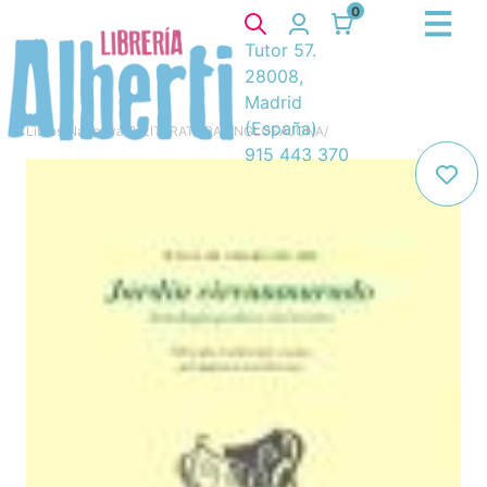
0
Tutor 57.
28008,
Madrid
(España)
Libros
/
Narrativa
/
8. LITERATURA ANGLOSAJONA
/
915 443 370