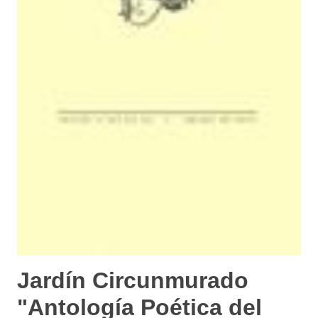
Jardín Circunmurado
"Antología Poética del