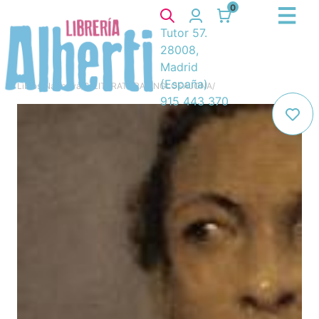
0
Tutor 57.
28008,
Madrid
(España)
Libros
/
Narrativa
/
8. LITERATURA ANGLOSAJONA
/
915 443 370