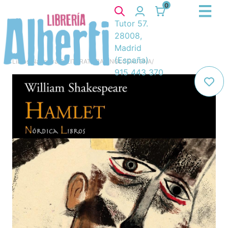
0
Tutor 57.
28008,
Madrid
(España)
Libros
/
Narrativa
/
8. LITERATURA ANGLOSAJONA
/
915 443 370