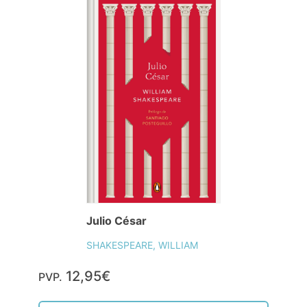
Julio César
SHAKESPEARE, WILLIAM
12,95€
PVP.