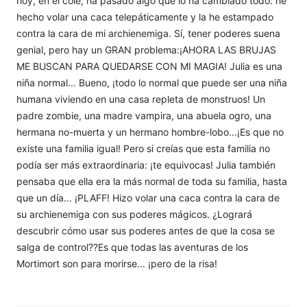
hoy, en el cole, ha pasado algo que lo ha cambiado todo: he
hecho volar una caca telepáticamente y la he estampado
contra la cara de mi archienemiga. Sí, tener poderes suena
genial, pero hay un GRAN problema:¡AHORA LAS BRUJAS
ME BUSCAN PARA QUEDARSE CON MI MAGIA! Julia es una
niña normal... Bueno, ¡todo lo normal que puede ser una niña
humana viviendo en una casa repleta de monstruos! Un
padre zombie, una madre vampira, una abuela ogro, una
hermana no-muerta y un hermano hombre-lobo...¡Es que no
existe una familia igual! Pero si creías que esta familia no
podía ser más extraordinaria: ¡te equivocas! Julia también
pensaba que ella era la más normal de toda su familia, hasta
que un día... ¡PLAFF! Hizo volar una caca contra la cara de
su archienemiga con sus poderes mágicos. ¿Logrará
descubrir cómo usar sus poderes antes de que la cosa se
salga de control??Es que todas las aventuras de los
Mortimort son para morirse... ¡pero de la risa!