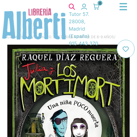
0
Tutor 57.
28008,
Madrid
(España)
Libros
/
Infantil y juvenil
/
10. LECTURAS A PARTIR DE 8-9 AÑOS
/
915 443 370