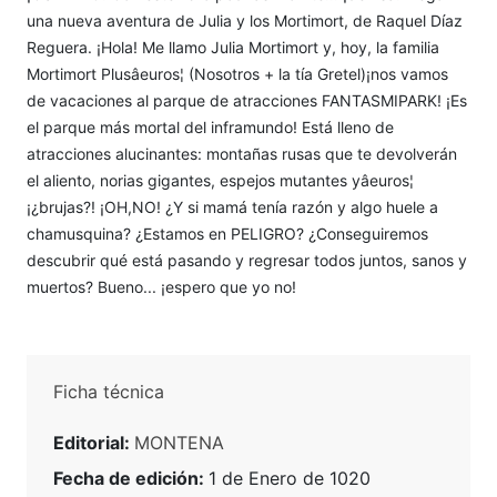
una nueva aventura de Julia y los Mortimort, de Raquel Díaz
Reguera. ¡Hola! Me llamo Julia Mortimort y, hoy, la familia
Mortimort Plusâeuros¦ (Nosotros + la tía Gretel)¡nos vamos
de vacaciones al parque de atracciones FANTASMIPARK! ¡Es
el parque más mortal del inframundo! Está lleno de
atracciones alucinantes: montañas rusas que te devolverán
el aliento, norias gigantes, espejos mutantes yâeuros¦
¡¿brujas?! ¡OH,NO! ¿Y si mamá tenía razón y algo huele a
chamusquina? ¿Estamos en PELIGRO? ¿Conseguiremos
descubrir qué está pasando y regresar todos juntos, sanos y
muertos? Bueno... ¡espero que yo no!
Ficha técnica
Editorial:
MONTENA
Fecha de edición:
1 de Enero de 1020