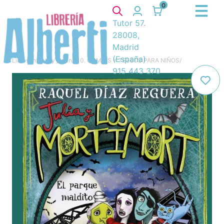
0
Tutor 57.
28008,
Madrid
(España)
Libros
/
Infantil y juvenil
/
10. COMICS Y TEBEOS PARA NIÑOS
/
915 443 370