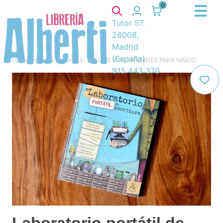
0
Tutor 57.
28008,
Madrid
(España)
Libros
/
Infantil y juvenil
/
10. JUEGOS Y ACTIVIDADES PARA NIÑOS
/
915 443 370
Laboratorio portátil de