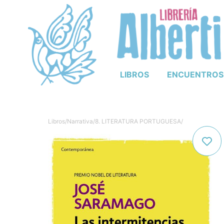
LIBROS
ENCUENTROS
Libros
/
Narrativa
/
8. LITERATURA PORTUGUESA
/