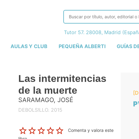
Tutor 57. 28008, Madrid (Espa
AULAS Y CLUB
PEQUEÑA ALBERTI
GUÍAS D
Las intermitencias
de la muerte
[D
SARAMAGO, JOSÉ
P
DEBOLS!LLO. 2015
Comenta y valora este
libro