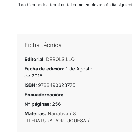
libro bien podría terminar tal como empieza: «Al día siguien
Ficha técnica
Editorial:
DEBOLS!LLO
Fecha de edición:
1 de Agosto
de 2015
ISBN:
9788490628775
Encuadernación:
Nº páginas:
256
Materias:
Narrativa
/
8.
LITERATURA PORTUGUESA
/