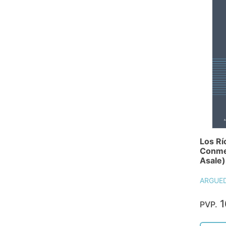
Los Rí
Conme
Asale)
ARGUED
1
PVP.