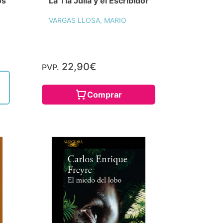
os
La Tía Julia y el Escribidor
VARGAS LLOSA, MARIO
22,90€
PVP.
Comprar