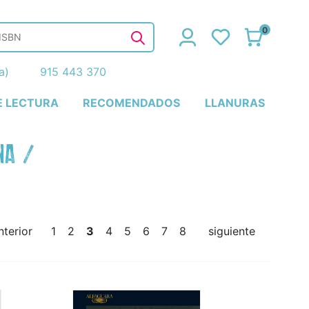
0
ña)
915 443 370
E LECTURA
RECOMENDADOS
LLANURAS
NA
/
nterior
1
2
3
4
5
6
7
8
siguiente