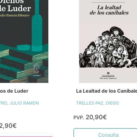
os de Luder
La Lealtad de los Caníbal
YRO, JULIO RAMON
TRELLES PAZ, DIEGO
20,90€
PVP.
2,90€
Consulta