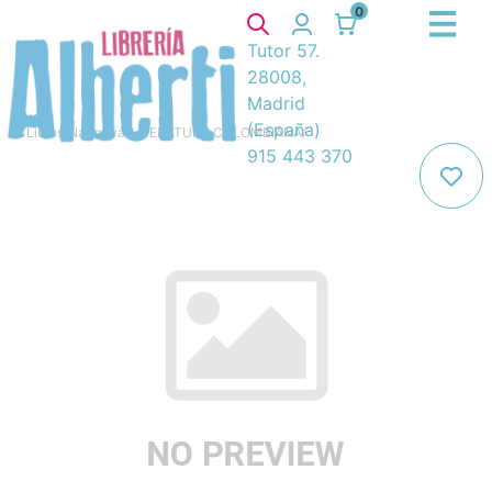
0
Tutor 57.
28008,
Madrid
(España)
Libros
/
Narrativa
/
LITERATURA COLOMBIANA
/
915 443 370