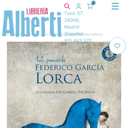
0
Tutor 57.
28008,
Madrid
(España)
Libros
/
Infantil y juvenil
/
10. LIBROS DE POESIA PARA NIÑOS
/
915 443 370