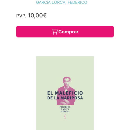
GARCíA LORCA, FEDERICO
10,00€
PVP.
Comprar