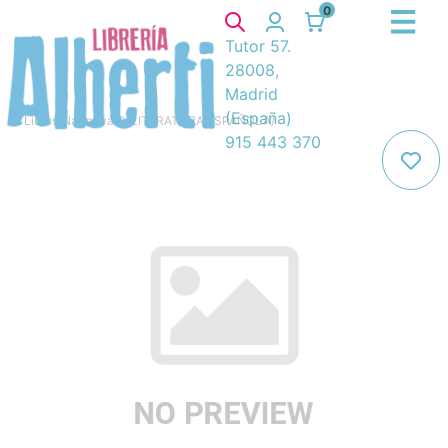
0
Tutor 57.
28008,
Madrid
(España)
Libros
/
Narrativa
/
8. LITERATURA ESPAÑOLA
/
915 443 370