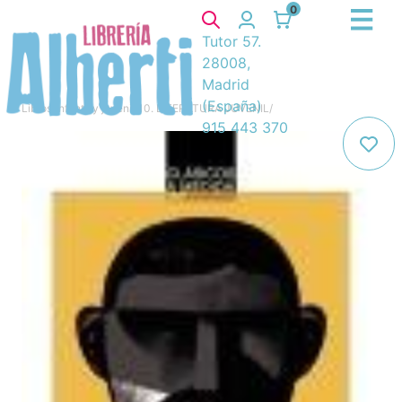
0
Tutor 57.
28008,
Madrid
(España)
Libros
/
Infantil y juvenil
/
10. LITERATURA JUVENIL
/
915 443 370