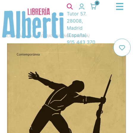
0
Tutor 57.
28008,
Madrid
(España)
Libros
/
Narrativa
/
8. LITERATURA ANGLOSAJONA
/
915 443 370