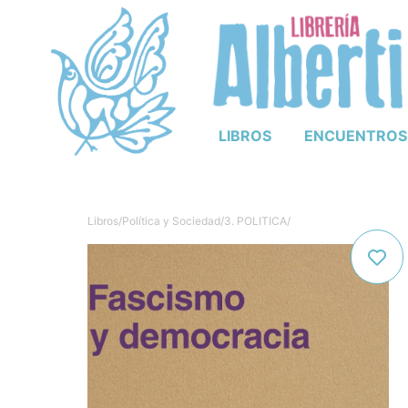
LIBROS
ENCUENTROS
Libros
/
Política y Sociedad
/
3. POLITICA
/