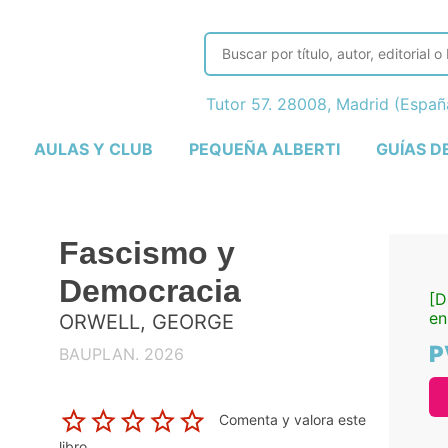
Tutor 57. 28008, Madrid (Espa
AULAS Y CLUB
PEQUEÑA ALBERTI
GUÍAS D
Fascismo y
Democracia
[D
en
ORWELL, GEORGE
P
BAUPLAN. 2026
Comenta y valora este
libro