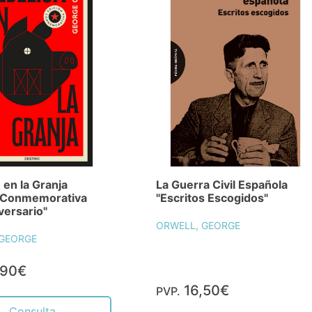
 en la Granja
La Guerra Civil Española
n Conmemorativa
"Escritos Escogidos"
versario"
ORWELL, GEORGE
 GEORGE
,90€
16,50€
PVP.
Consulta