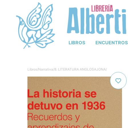
LIBROS
ENCUENTROS
Libros
/
Narrativa
/
8. LITERATURA ANGLOSAJONA
/