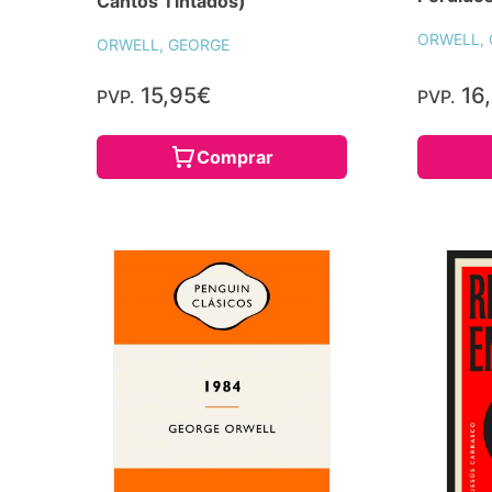
Cantos Tintados)
ORWELL,
ORWELL, GEORGE
15,95€
16
PVP.
PVP.
Comprar