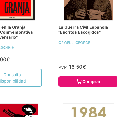
 en la Granja
La Guerra Civil Española
n Conmemorativa
"Escritos Escogidos"
versario"
ORWELL, GEORGE
 GEORGE
,90€
16,50€
PVP.
Consulta
disponibilidad
Comprar