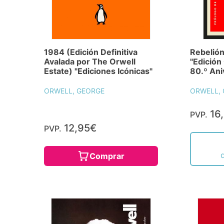
1984 (Edición Definitiva
Rebelión
Avalada por The Orwell
"Edició
Estate) "Ediciones Icónicas"
80.º Ani
ORWELL, GEORGE
ORWELL,
16
PVP.
12,95€
PVP.
Comprar