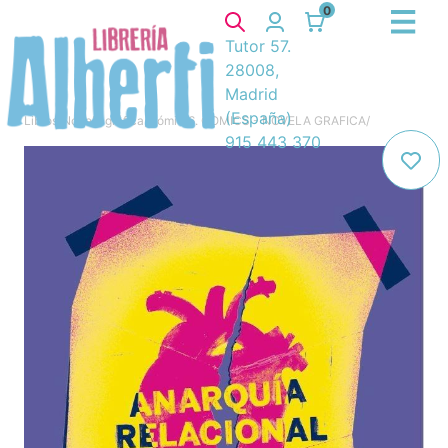
0
Tutor 57.
28008,
Madrid
(España)
Libros
/
Novela gráfica, cómic
/
6. COMICS - NOVELA GRAFICA
/
915 443 370