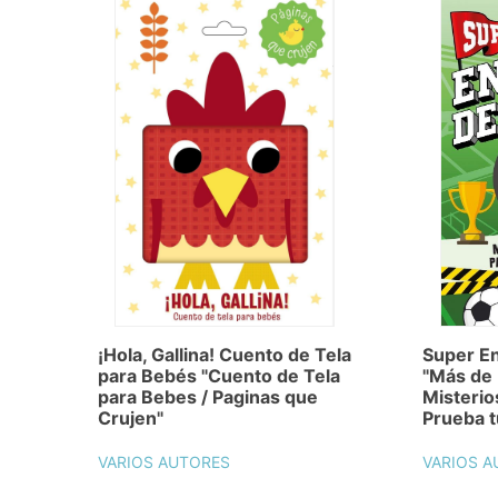
¡Hola, Gallina! Cuento de Tela
Super En
para Bebés "Cuento de Tela
"Más de
para Bebes / Paginas que
Misterio
Crujen"
Prueba t
VARIOS AUTORES
VARIOS A