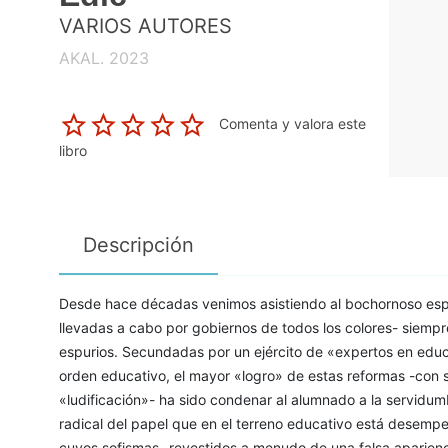
VARIOS AUTORES
AKAL. 2023
Comenta y valora este
libro
Descripción
Desde hace décadas venimos asistiendo al bochornoso esp
llevadas a cabo por gobiernos de todos los colores- siempre
espurios. Secundadas por un ejército de «expertos en edu
orden educativo, el mayor «logro» de estas reformas -con su 
«ludificación»- ha sido condenar al alumnado a la servidumb
radical del papel que en el terreno educativo está desem
cuyos sofismas -revestidos a menudo de una falsa aparienc