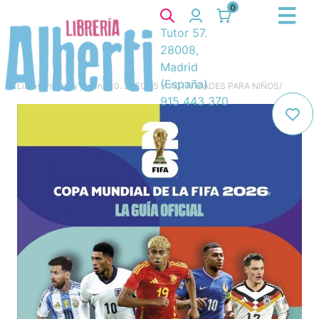
0
Tutor 57.
28008,
Madrid
(España)
Libros
/
Infantil y juvenil
/
10. JUEGOS Y ACTIVIDADES PARA NIÑOS
/
915 443 370