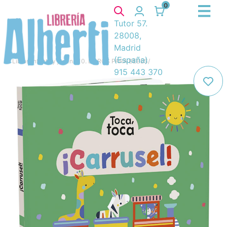
0
Tutor 57.
28008,
Madrid
(España)
Libros
/
Infantil y juvenil
/
10. LIBROS PARA BEBES
/
915 443 370