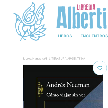
LIBROS
ENCUENTROS
Libros
/
Narrativa
/
8. LITERATURA ARGENTINA
/