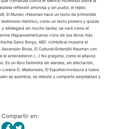
) que confabula contra el silencio incómodo sobre la
sdela reflexión amorosa y sin pudor, el tejido
relli, El Mundo «Neuman hace un texto de primordial
e testimonio histórico, como un texto pionero y quizás
 y ellollegará sin mucho tardar, se verá como el
adernos Hispanoamericanos «Uno de sus libros más
.Karina Sainz Borgo, ABC «Umbilical muestra el
o».Ascensión Rivas, El Cultural«Entendió Neuman con
ue le antecedieron (...) No pregona, como el altavoz
 Es un libro feminista sin alardes, sin afectación,
sto».Lorena G. Maldonado, El Español«Involucra a todos
quien se asombra, se debate y comparte perplejidad y
Compartir en: