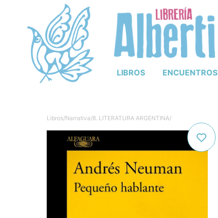
LIBROS
ENCUENTROS
Libros
/
Narrativa
/
8. LITERATURA ARGENTINA
/