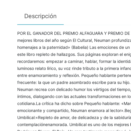
Descripción
POR EL GANADOR DEL PREMIO ALFAGUARA Y PREMIO DE LA 
mejores libros del año según El Cultural, Neuman profundiza
homenajes a la paternidad» (Babelia) Las emociones de un p
este libro repleto de hallazgos. Sus páginas exploran el e
recordaremos: empezar a caminar, hablar, formar la identi
luminoso relato lírico, su voz rinde tributo a la primera infan
entre enamoramiento y reflexión. Pequeño hablante perten
frecuente: la que un padre asombrado escribe para su hijo.
Neuman recrea con delicado humor los vértigos del tiempo, 
íntimos, dialogando con las actuales transformaciones en los
cotidiana.La crítica ha dicho sobre Pequeño hablante: «Marav
emocionante y compartido, Neuman enamora al lector».Begoñ
Umbilical:«Repleto de amor, de delicadeza y de la sabiduría
contemplaciónenamorada. Umbilical es uno de los mejores 