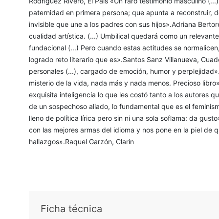
Rodríguez Rivero, El País «Un raro testimonio masculino (...
paternidad en primera persona; que apunta a reconstruir, de
invisible que une a los padres con sus hijos».Adriana Berto
cualidad artística. (...) Umbilical quedará como un relevant
fundacional (...) Pero cuando estas actitudes se normalicen,
logrado reto literario que es».Santos Sanz Villanueva, Cu
personales (...), cargado de emoción, humor y perplejidad»
misterio de la vida, nada más y nada menos. Precioso libr
exquisita inteligencia lo que les costó tanto a los autores q
de un sospechoso aliado, lo fundamental que es el feminismo.
lleno de política lírica pero sin ni una sola soflama: da gu
con las mejores armas del idioma y nos pone en la piel de 
hallazgos».Raquel Garzón, Clarín
Ficha técnica