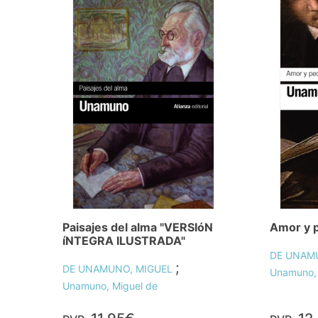
Paisajes del alma "VERSIóN
Amor y 
íNTEGRA ILUSTRADA"
DE UNAM
;
DE UNAMUNO, MIGUEL
Unamuno, 
Unamuno, Miguel de