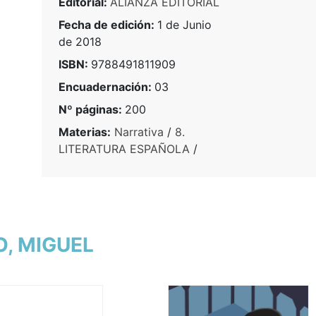
Editorial:
ALIANZA EDITORIAL
Fecha de edición:
1 de Junio
de 2018
ISBN:
9788491811909
Encuadernación:
03
Nº páginas:
200
Materias:
Narrativa
/
8.
LITERATURA ESPAÑOLA
/
O, MIGUEL