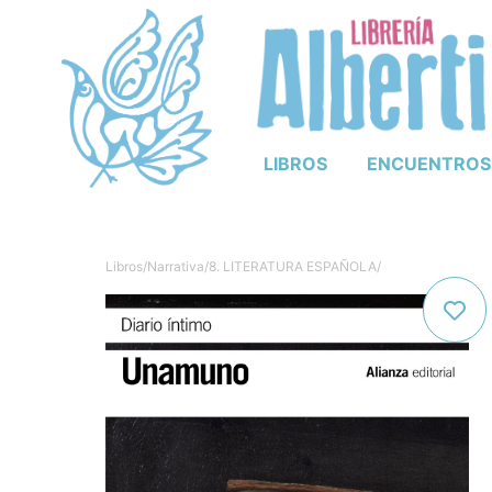
LIBROS
ENCUENTROS
Libros
/
Narrativa
/
8. LITERATURA ESPAÑOLA
/