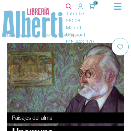
0
Tutor 57.
28008,
Madrid
(España)
Libros
/
Narrativa
/
8. LITERATURA ESPAÑOLA
/
915 443 370