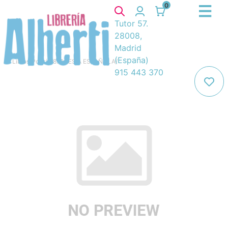
0
Tutor 57.
28008,
Madrid
(España)
Libros
/
Poesía
/
8. POESIA ESPAÑOLA
/
915 443 370