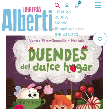
0
Tutor 57.
28008,
Madrid
(España)
Libros
/
Infantil y juvenil
/
10. LECTURAS DESDE 6-7 AÑOS
/
915 443 370