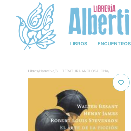
LIBROS
ENCUENTROS
Libros
/
Narrativa
/
8. LITERATURA ANGLOSAJONA
/