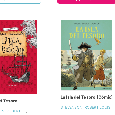
La Isla del Tesoro (Cómic)
el Tesoro
STEVENSON, ROBERT LOUIS
;
N, ROBERT L.