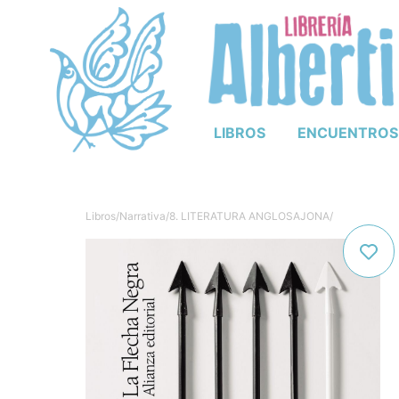
LIBROS
ENCUENTROS
Libros
/
Narrativa
/
8. LITERATURA ANGLOSAJONA
/