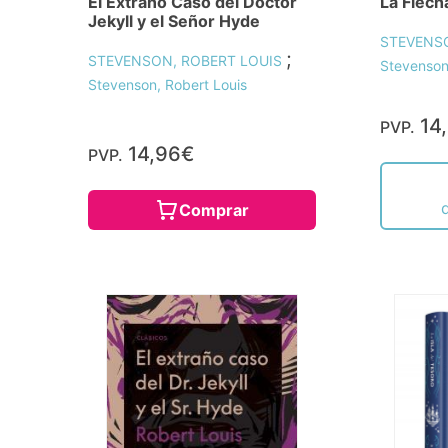
El Extraño Caso del Doctor
La Flech
Jekyll y el Señor Hyde
STEVENS
;
STEVENSON, ROBERT LOUIS
Stevenson
Stevenson, Robert Louis
14
PVP.
14,96€
PVP.
Comprar