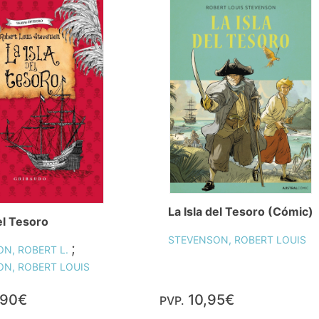
La Isla del Tesoro (Cómic)
el Tesoro
STEVENSON, ROBERT LOUIS
;
N, ROBERT L.
N, ROBERT LOUIS
,90€
10,95€
PVP.