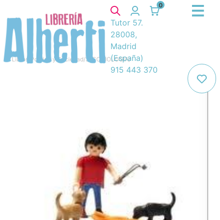
0
Tutor 57.
28008,
Madrid
(España)
Libros
/
Política y Sociedad
/
3. SOCIOLOGIA
/
915 443 370