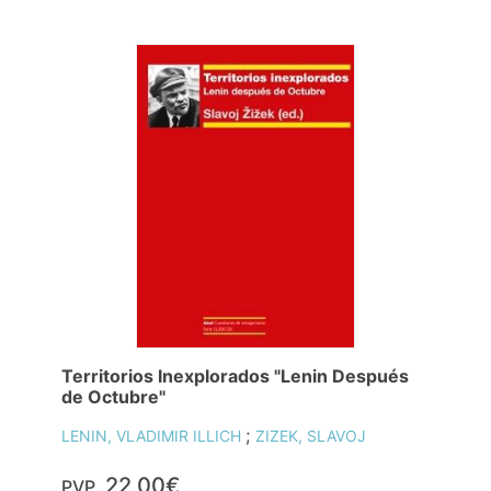
Territorios Inexplorados "Lenin Después
de Octubre"
;
LENIN, VLADIMIR ILLICH
ZIZEK, SLAVOJ
22,00€
PVP.