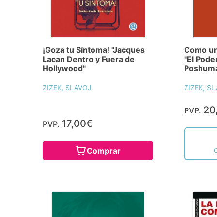
¡Goza tu Síntoma! "Jacques
Como un 
Lacan Dentro y Fuera de
"El Poder
Hollywood"
Poshuma
ZIZEK, SLAVOJ
ZIZEK, S
20
PVP.
17,00€
PVP.
Comprar