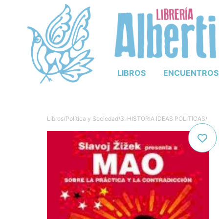
LIBROS
ENCUENTROS
Libros
/
Política y Sociedad
/
3. HISTORIA IDEAS POLITICAS
/