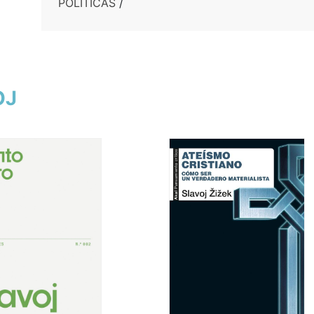
POLITICAS
/
OJ