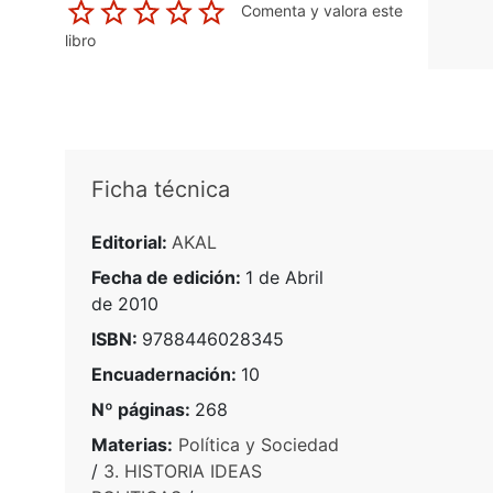
Comenta y valora este
libro
Ficha técnica
Editorial:
AKAL
Fecha de edición:
1 de Abril
de 2010
ISBN:
9788446028345
Encuadernación:
10
Nº páginas:
268
Materias:
Política y Sociedad
/
3. HISTORIA IDEAS