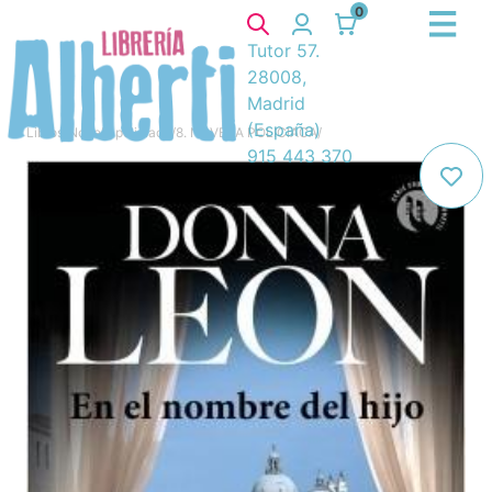
0
Tutor 57.
28008,
Madrid
(España)
Libros
/
Novela policiaca
/
8. NOVELA POLICIACA
/
915 443 370