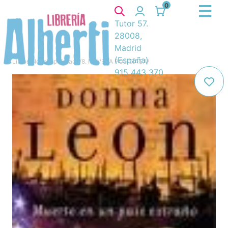
0
Tutor 57.
28008,
Madrid
(España)
Libros
/
Novela policiaca
/
8. NOVELA POLICIACA
/
915 443 370