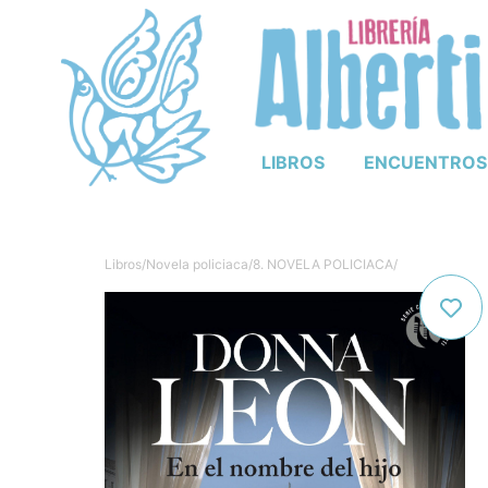
LIBROS
ENCUENTROS
Libros
/
Novela policiaca
/
8. NOVELA POLICIACA
/