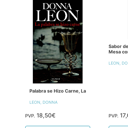
Sabor de
Mesa con
LEON, D
Palabra se Hizo Carne, La
LEON, DONNA
18,50€
17
PVP.
PVP.