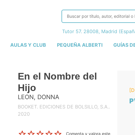
Tutor 57. 28008, Madrid (Espa
AULAS Y CLUB
PEQUEÑA ALBERTI
GUÍAS D
En el Nombre del
Hijo
[D
LEON, DONNA
P
BOOKET. EDICIONES DE BOLSILLO, S.A..
2020
Comenta y valora este