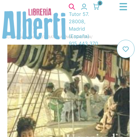
0
Tutor 57.
28008,
Madrid
(España)
Libros
/
Narrativa
/
8. LITERATURA ANGLOSAJONA
/
915 443 370