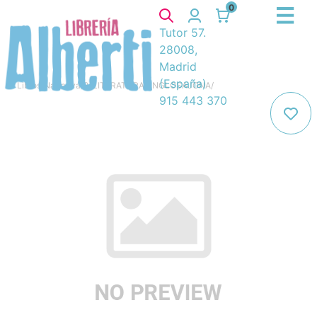
0
Tutor 57.
28008,
Madrid
(España)
Libros
/
Narrativa
/
8. LITERATURA ANGLOSAJONA
/
915 443 370