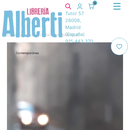
0
Tutor 57.
28008,
Madrid
(España)
Libros
/
Narrativa
/
8. LITERATURA ESPAÑOLA
/
915 443 370