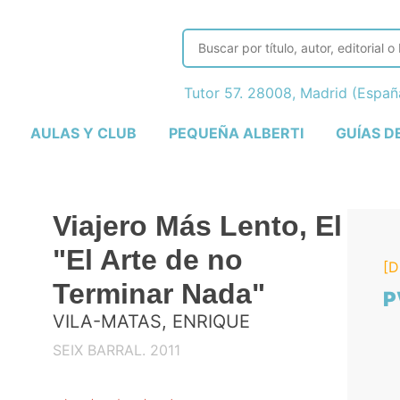
Tutor 57. 28008, Madrid (Espa
AULAS Y CLUB
PEQUEÑA ALBERTI
GUÍAS D
Viajero Más Lento, El
"El Arte de no
[D
Terminar Nada"
P
VILA-MATAS, ENRIQUE
SEIX BARRAL. 2011