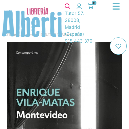
0
Tutor 57.
28008,
Madrid
(España)
Libros
/
Narrativa
/
8. LITERATURA ESPAÑOLA
/
915 443 370