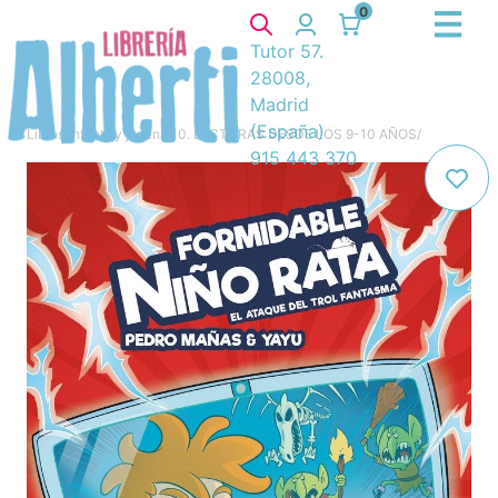
0
Tutor 57.
28008,
Madrid
(España)
Libros
/
Infantil y juvenil
/
10. LECTURAS DESDE LOS 9-10 AÑOS
/
915 443 370