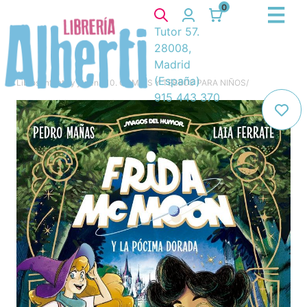
0
Tutor 57.
28008,
Madrid
(España)
Libros
/
Infantil y juvenil
/
10. COMICS Y TEBEOS PARA NIÑOS
/
915 443 370