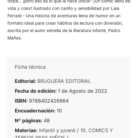
torpe... ¡pero eso es lo que la hace única!- ¡Un cómic lleno de
vida y color! Ilustrado con cariño y sensibilidad por Laia
Ferraté.- Una historia de aventuras llena de humor en un
formato ideal para crear hábitos de lectura con diversión,
escrita por el autor estrella de la literatura infantil, Pedro
Mañas.
Ficha técnica
Editorial:
BRUGUERA EDITORIAL
Fecha de edición:
1 de Agosto de 2022
ISBN:
9788402426864
Encuadernación:
10
Nº páginas:
48
Materias:
Infantil y juvenil
/
10. COMICS Y
TEBEOS PARA NIÑOS
/