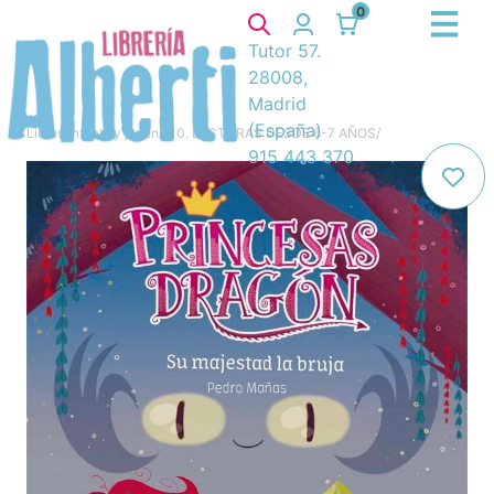
0
Tutor 57.
28008,
Madrid
(España)
Libros
/
Infantil y juvenil
/
10. LECTURAS DESDE 6-7 AÑOS
/
915 443 370